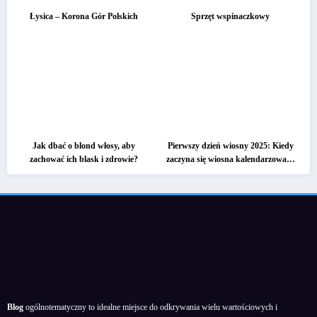
Łysica – Korona Gór Polskich
Sprzęt wspinaczkowy
Jak dbać o blond włosy, aby
Pierwszy dzień wiosny 2025: Kiedy
zachować ich blask i zdrowie?
zaczyna się wiosna kalendarzowa, a
kiedy astronomiczna?
Blog
ogólnotematyczny to idealne miejsce do odkrywania wielu wartościowych i