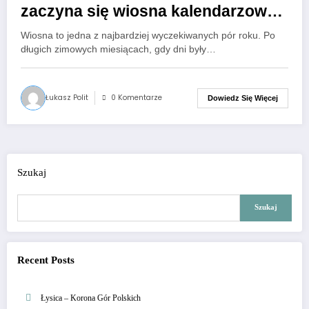
zaczyna się wiosna kalendarzowa,
a kiedy astronomiczna?
Wiosna to jedna z najbardziej wyczekiwanych pór roku. Po
długich zimowych miesiącach, gdy dni były…
Łukasz Polit
0 Komentarze
Dowiedz Się Więcej
Szukaj
Szukaj
Recent Posts
Łysica – Korona Gór Polskich