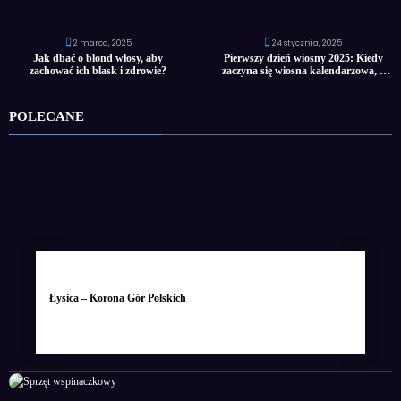
2 marca, 2025
24 stycznia, 2025
Jak dbać o blond włosy, aby
Pierwszy dzień wiosny 2025: Kiedy
zachować ich blask i zdrowie?
zaczyna się wiosna kalendarzowa, a
kiedy astronomiczna?
POLECANE
Łysica – Korona Gór Polskich