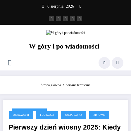
Skip
8 sierpnia, 2026
to
content
W góry i po wiadomości
Strona główna
wiosna termiczna
24 stycznia, 2025
CIEKAWOSKI
EDUKACJA
GOSPODARKA
ZDROWIE
Pierwszy dzień wiosny 2025: Kiedy